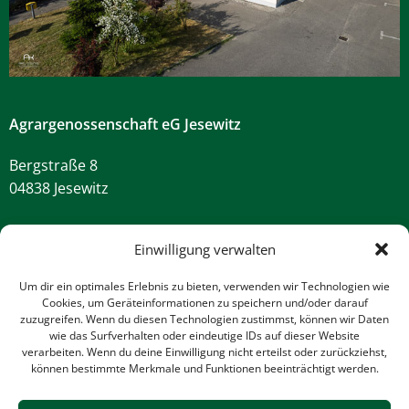
Agrargenossenschaft eG Jesewitz
Bergstraße 8
04838 Jesewitz
034241 50215
Einwilligung verwalten
034241 519022
info@agrar-jesewitz.de
Um dir ein optimales Erlebnis zu bieten, verwenden wir Technologien wie
Cookies, um Geräteinformationen zu speichern und/oder darauf
zuzugreifen. Wenn du diesen Technologien zustimmst, können wir Daten
wie das Surfverhalten oder eindeutige IDs auf dieser Website
Impressum
verarbeiten. Wenn du deine Einwilligung nicht erteilst oder zurückziehst,
können bestimmte Merkmale und Funktionen beeinträchtigt werden.
Datenschutz